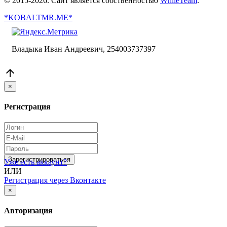
© 2015-2026. Сайт является собственностью
WhileTeam
.
*KOBALTMR.ME*
Владыка Иван Андреевич, 254003737397

×
Регистрация
Зарегистрироваться
Уже есть аккаунт?
ИЛИ
Регистрация через Вконтакте
×
Авторизация