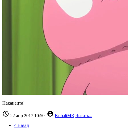
Наканецта!


22 апр 2017 10:50
KobaltMR
Читать...
< Назад