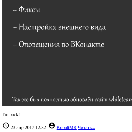
I'm back!


23 апр 2017 12:32
KobaltMR
Читать...