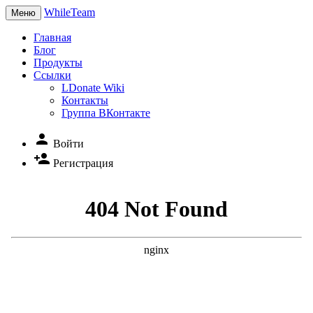
WhileTeam
Меню
Главная
Блог
Продукты
Ссылки
LDonate Wiki
Контакты
Группа ВКонтакте
person
Войти
person_add
Регистрация