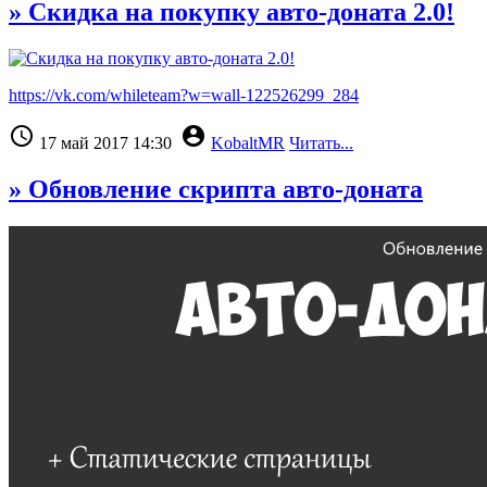
» Скидка на покупку авто-доната 2.0!
https://vk.com/whileteam?w=wall-122526299_284


17 май 2017 14:30
KobaltMR
Читать...
» Обновление скрипта авто-доната