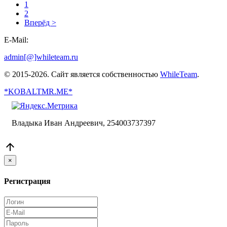
1
2
Вперёд >
E-Mail:
admin[@]whileteam.ru
© 2015-2026. Сайт является собственностью
WhileTeam
.
*KOBALTMR.ME*
Владыка Иван Андреевич, 254003737397

×
Регистрация